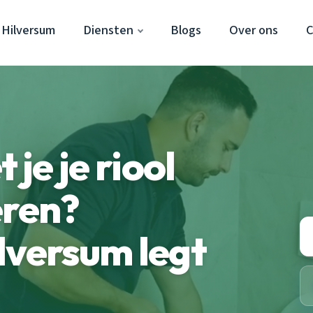
 Hilversum
Diensten
Blogs
Over ons
C
je je riool
eren?
lversum legt