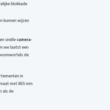
elijke blokkade
en kunnen wijzen
en snelle
camera-
n we laatst een
 boomwortels de
artementen in
limaat met 865 mm
 als de