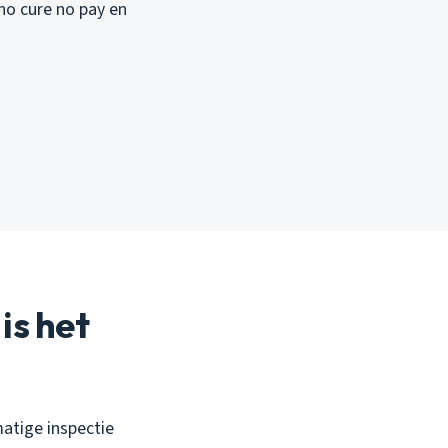
no cure no pay en
is het
matige inspectie