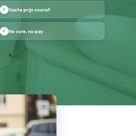
✓
Vaste prijs vooraf
✓
No cure, no pay