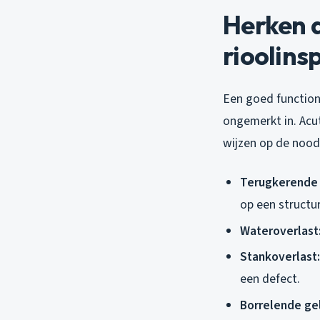
Herken d
rioolins
Een goed functione
ongemerkt in. Acut
wijzen op de noo
Terugkerende 
op een structu
Wateroverlast
Stankoverlast:
een defect.
Borrelende ge