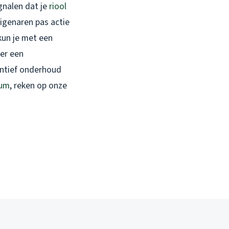
gnalen dat je
riool
igenaren pas actie
kun je met een
er een
ventief onderhoud
sum
, reken op onze