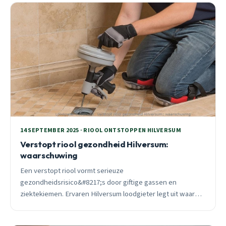
14 SEPTEMBER 2025 · RIOOL ONTSTOPPEN HILVERSUM
Verstopt riool gezondheid Hilversum:
waarschuwing
Een verstopt riool vormt serieuze
gezondheidsrisico&#8217;s door giftige gassen en
ziektekiemen. Ervaren Hilversum loodgieter legt uit waarom
snelle actie essentieel is en deelt preventietips voor
huiseigenaren.