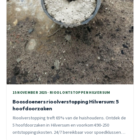
15 NOVEMBER 2025 · RIOOL ONTSTOPPEN HILVERSUM
Boosdoeners rioolverstopping Hilversum: 5
hoofdoorzaken
Rioolverstopping treft 65% van de huishoudens. Ontdek de
5 hoofdoorzaken in Hilversum en voorkom €90-250
ontstoppingskosten. 24/7 bereikbaar voor spoedklussen
binnen 30 minuten.