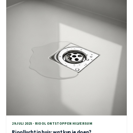
29 JULI 2025 · RIOOL ONTSTOPPEN HILVERSUM
Rioollucht in huis: wat kun je doen?