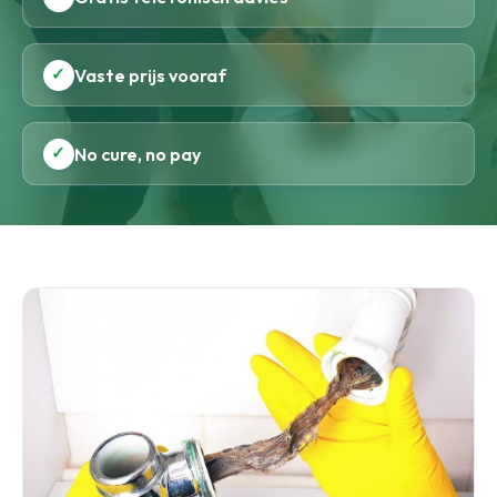
✓
Vaste prijs vooraf
✓
No cure, no pay