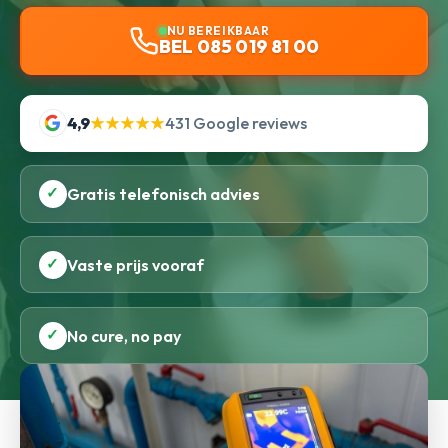
NU BEREIKBAAR
BEL 085 019 81 00
4,9
★★★★★
431 Google reviews
✓
Gratis telefonisch advies
✓
Vaste prijs vooraf
✓
No cure, no pay