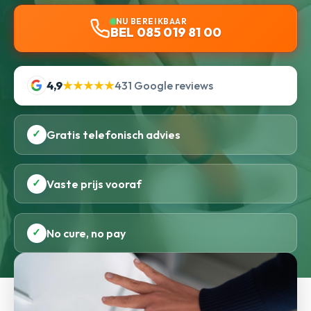
NU BEREIKBAAR
BEL 085 019 81 00
4,9
★★★★★
431 Google reviews
✓
Gratis telefonisch advies
✓
Vaste prijs vooraf
✓
No cure, no pay