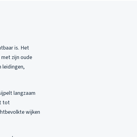
tbaar is. Het
, met zijn oude
 leidingen,
sijpelt langzaam
t tot
chtbevolkte wijken