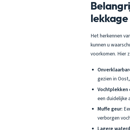
Belangri
lekkage
Het herkennen van 
kunnen u waarschu
voorkomen. Hier 
Onverklaarbar
gezien in Oost,
Vochtplekken 
een duidelijke
Muffe geur:
Een
verborgen voch
Lagere waterd