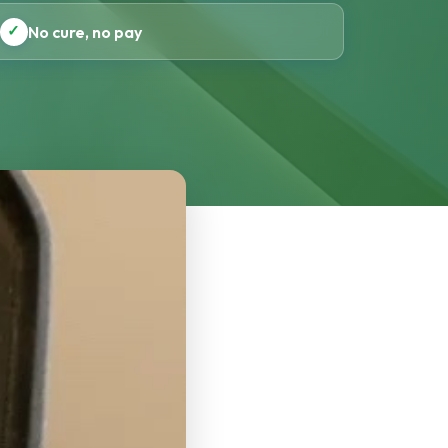
✓
No cure, no pay