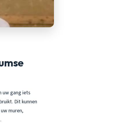
sumse
in uw gang iets
ruikt. Dit kunnen
n uw muren,
.