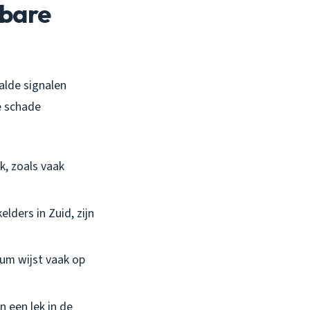
tbare
alde signalen
e schade
k, zoals vaak
lders in Zuid, zijn
um wijst vaak op
n een lek in de