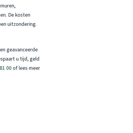
w muren,
ten. De kosten
een uitzondering.
iken geavanceerde
paart u tijd, geld
81 00
of lees meer