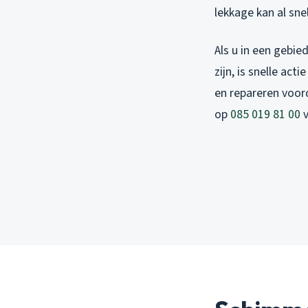
lekkage kan al sne
Als u in een gebi
zijn, is snelle ac
en repareren voord
op
085 019 81 00
v