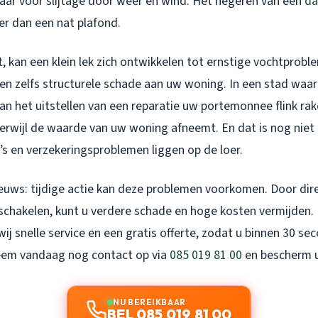
aar voor slijtage door weer en wind. Het negeren van een
da
er dan een nat plafond.
t, kan een klein lek zich ontwikkelen tot ernstige vochtprobl
n zelfs structurele schade aan uw woning. In een stad waa
an het uitstellen van een reparatie uw portemonnee flink ra
terwijl de waarde van uw woning afneemt. En dat is nog niet 
’s en verzekeringsproblemen liggen op de loer.
ieuws: tijdige actie kan deze problemen voorkomen. Door dir
 schakelen, kunt u verdere schade en hoge kosten vermijden. 
ij snelle service en een gratis offerte, zodat u binnen 30 s
eem vandaag nog contact op via
085 019 81 00
en bescherm 
NU BEREIKBAAR
BEL 085 019 81 00