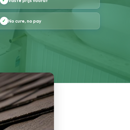
✓
Vaste prijs vooraf
✓
No cure, no pay