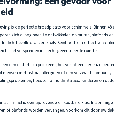
lvorming: een gevaar voor
eid
ving is de perfecte broedplaats voor schimmels. Binnen 48 
oren zich al beginnen te ontwikkelen op muren, plafonds en
. In dichtbevolkte wijken zoals Seinhorst kan dit extra proble
ch snel verspreiden in slecht geventileerde ruimtes.
alleen een esthetisch probleem; het vormt een serieuze bedre
l mensen met astma, allergieën of een verzwakt immuunsys
lingsproblemen, hoesten of huidirritaties. Kinderen en oude
an schimmel is een tijdrovende en kostbare klus. In sommig
ren of plafonds worden vervangen. Voorkom dit door uw dak