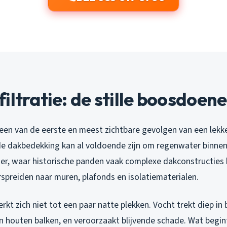
iltratie: de stille boosdoene
s een van de eerste en meest zichtbare gevolgen van een lekk
de dakbedekking kan al voldoende zijn om regenwater binnen 
er, waar historische panden vaak complexe dakconstructies 
rspreiden naar muren, plafonds en isolatiematerialen.
kt zich niet tot een paar natte plekken. Vocht trekt diep i
n houten balken, en veroorzaakt blijvende schade. Wat begint