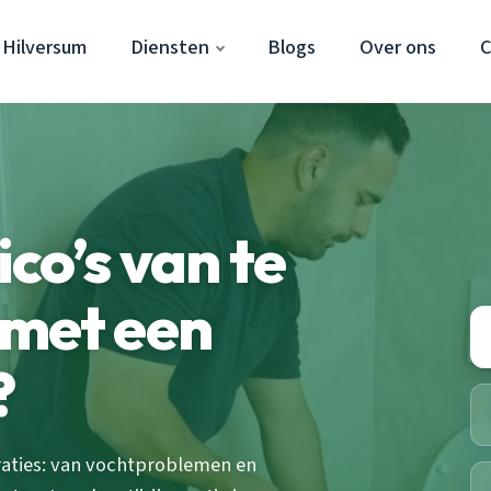
 Hilversum
Diensten
Blogs
Over ons
C
ico’s van te
 met een
?
raties: van vochtproblemen en