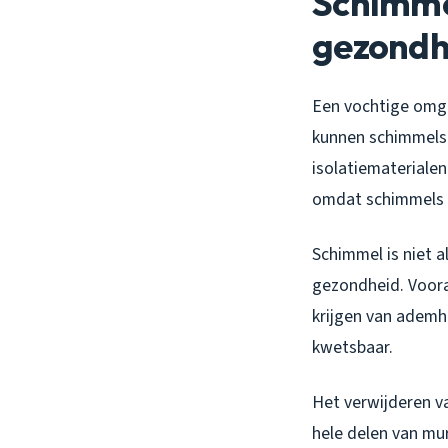
Schimme
gezondh
Een vochtige omge
kunnen schimmelsp
isolatiematerialen
omdat schimmels zi
Schimmel is niet 
gezondheid. Voora
krijgen van ademha
kwetsbaar.
Het verwijderen v
hele delen van mu