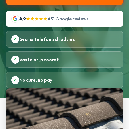
4,9
★★★★★
431 Google reviews
✓
Gratis telefonisch advies
✓
Vaste prijs vooraf
✓
No cure, no pay