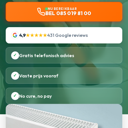
NU BEREIKBAAR
BEL 085 019 81 00
4,9
★★★★★
431 Google reviews
✓
Gratis telefonisch advies
✓
Vaste prijs vooraf
✓
No cure, no pay