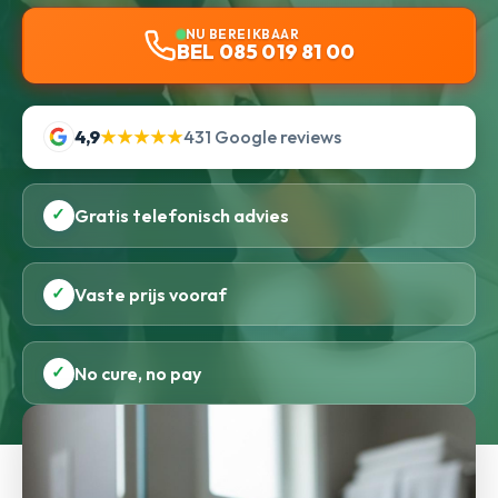
NU BEREIKBAAR
BEL 085 019 81 00
4,9
★★★★★
431 Google reviews
✓
Gratis telefonisch advies
✓
Vaste prijs vooraf
✓
No cure, no pay