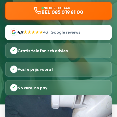
NU BEREIKBAAR
BEL 085 019 81 00
4,9
★★★★★
431 Google reviews
✓
Gratis telefonisch advies
✓
Vaste prijs vooraf
✓
No cure, no pay