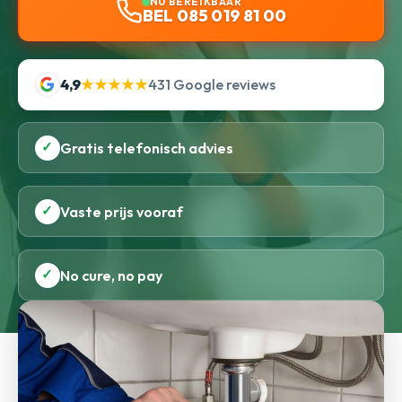
NU BEREIKBAAR
BEL 085 019 81 00
4,9
★★★★★
431 Google reviews
✓
Gratis telefonisch advies
✓
Vaste prijs vooraf
✓
No cure, no pay