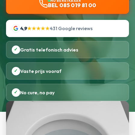
NU BEREIKBAAR
BEL 085 019 81 00
4,9
★★★★★
431 Google reviews
✓
Gratis telefonisch advies
✓
Vaste prijs vooraf
✓
No cure, no pay