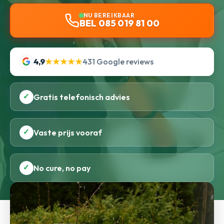
NU BEREIKBAAR
BEL 085 019 81 00
4,9
★★★★★
431 Google reviews
✓
Gratis telefonisch advies
✓
Vaste prijs vooraf
✓
No cure, no pay