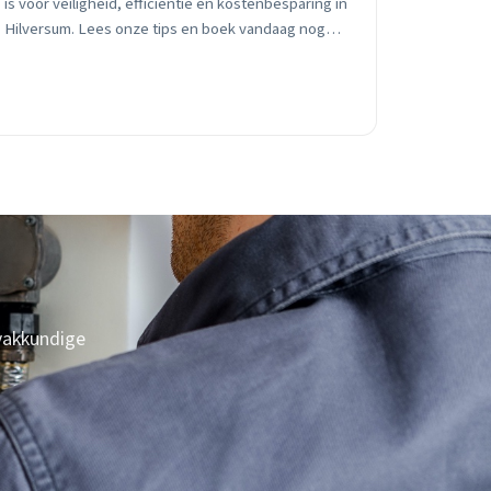
is voor veiligheid, efficiëntie en kostenbesparing in
Hilversum. Lees onze tips en boek vandaag nog
een afspraak!
 vakkundige