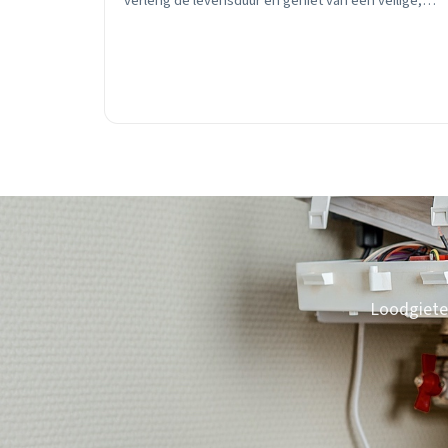
verleng de levensduur en geniet van een veilige,
efficiënte verwarming.
Loodgieter