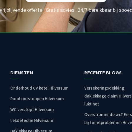
Vrijblijvende offerte · Gratis advies · 24/7 bereikbaar bij spoe
DIENSTEN
RECENTE BLOGS
Onderhoud CV ketel Hilversum
Verzekeringsdekking
daklekkage claim Hilver
Riool ontstoppen Hilversum
lukt het
WC verstopt Hilversum
Overstromende wc? Eers
Lekdetectie Hilversum
bij toiletproblemen Hilv
Daklekkage Hilversum