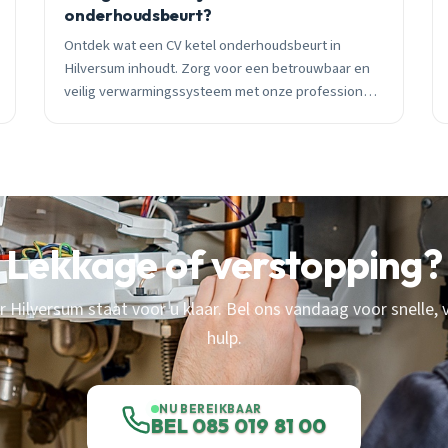
onderhoudsbeurt?
Ontdek wat een CV ketel onderhoudsbeurt in
Hilversum inhoudt. Zorg voor een betrouwbaar en
veilig verwarmingssysteem met onze professionele
service.
Lekkage of verstopping?
 Hilversum staat voor u klaar. Bel ons vandaag voor snelle,
hulp.
NU BEREIKBAAR
BEL 085 019 81 00