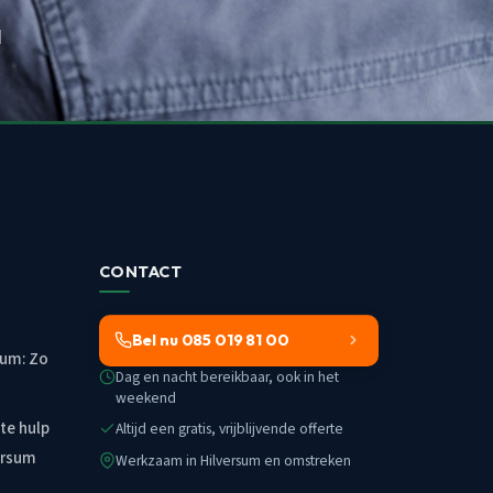
d
CONTACT
Bel nu 085 019 81 00
sum: Zo
Dag en nacht bereikbaar, ook in het
weekend
te hulp
Altijd een gratis, vrijblijvende offerte
ersum
Werkzaam in Hilversum en omstreken