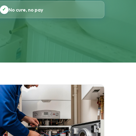
✓
No cure, no pay