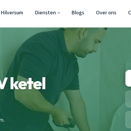
 Hilversum
Diensten
Blogs
Over ons
C
 ketel
m.