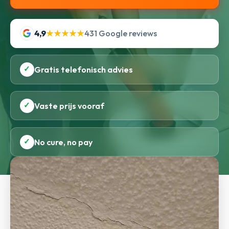
4,9
★★★★★
431 Google reviews
✓
Gratis telefonisch advies
✓
Vaste prijs vooraf
✓
No cure, no pay